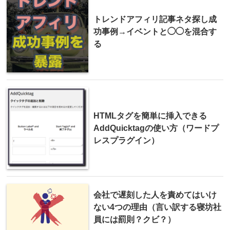
トレンドアフィリ記事ネタ探し成
功事例→イベントと◯◯を混合す
る
HTMLタグを簡単に挿入できる
AddQuicktagの使い方（ワードプ
レスプラグイン）
会社で遅刻した人を責めてはいけ
ない4つの理由（言い訳する寝坊社
員には罰則？クビ？）