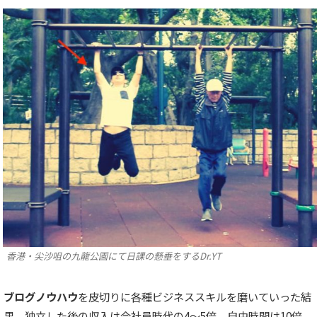
香港・尖沙咀の九龍公園にて日課の懸垂をするDr.YT
ブログノウハウ
を皮切りに各種ビジネススキルを磨いていった結
果、独立した後の収入は会社員時代の4〜5倍、自由時間は10倍