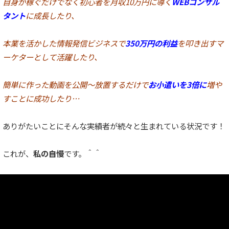
自身が稼ぐだけでなく初心者を月収10万円に導く
WEBコンサル
タント
に成長したり、
本業を活かした情報発信ビジネスで
350万円の利益
を叩き出すマ
ーケターとして活躍したり、
簡単に作った動画を公開〜放置するだけで
お小遣いを3倍に
増や
すことに成功したり…
ありがたいことにそんな実績者が続々と生まれている状況です！
これが、
私の自慢
です。＾＾