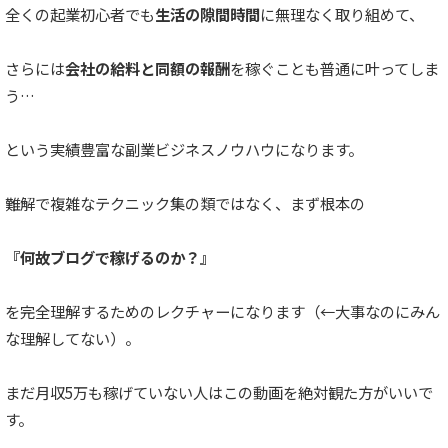
全くの起業初心者でも
生活の隙間時間
に無理なく取り組めて、
さらには
会社の給料と同額の報酬
を稼ぐことも普通に叶ってしま
う…
という実績豊富な副業ビジネスノウハウになります。
難解で複雑なテクニック集の類ではなく、まず根本の
『何故ブログで稼げるのか？』
を完全理解するためのレクチャーになります（←大事なのにみん
な理解してない）。
まだ月収5万も稼げていない人はこの動画を絶対観た方がいいで
す。