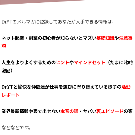
Dr.YTのメルマガに登録してあなたが入手できる情報は、
ネット起業・副業の初心者が知らないとマズい
基礎知識
や
注意事
項
人生をよりよくするための
ヒント
や
マインドセット
（たまに叱咤
激励）
Dr.YTと愉快な仲間達が仕事を遊びに塗り替えている様子の
活動
レポート
業界最新情報や表で出せない
本音の話
・ヤバい
裏エピソード
の類
などなどです。