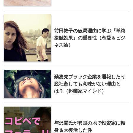
前田敦子の破局理由に学ぶ『単純
接触効果』の重要性（恋愛＆ビジ
ネス論）
勤務先ブラック企業を通報したり
脱社畜しても意味がない理由と
は？（起業家マインド）
与沢翼氏が異国の地で投資家に転
身＆大復活した件