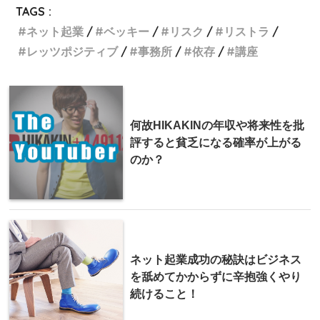
TAGS :
ネット起業
ベッキー
リスク
リストラ
レッツポジティブ
事務所
依存
講座
何故HIKAKINの年収や将来性を批
評すると貧乏になる確率が上がる
のか？
ネット起業成功の秘訣はビジネス
を舐めてかからずに辛抱強くやり
続けること！