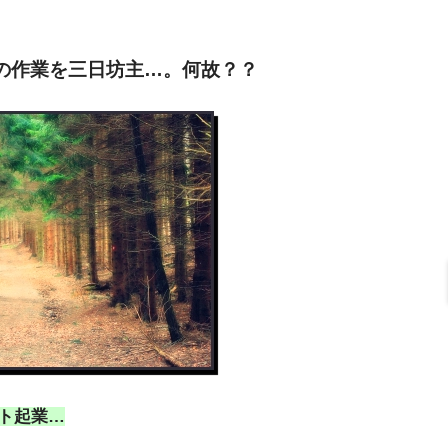
の作業を三日坊主…。何故？？
ト起業…